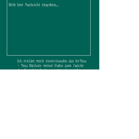
Ich erkläre mich einverstanden das LerNina
- Nina Büchner meine Daten zum Zwecke
der Kontaktaufnahme nutzen & speichern
darf. Ich kann dem jederzeit schriftlich
widersprechen. Ich habe die
Datenschutzerklärung zur Kenntnis
genommen.
Datenschutz
Absenden