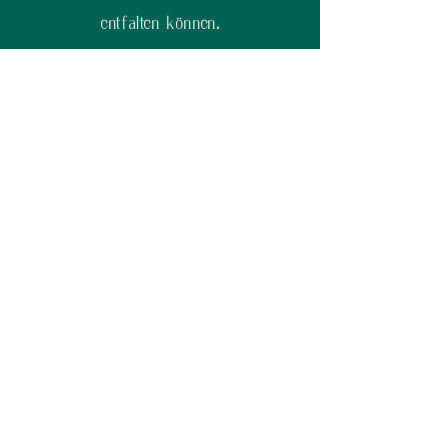
entfalten können.
Lassen Sie uns die theoretischen Lücken
schließen und den Grundstein für eine
erfolgreiche berufliche Zukunft Ihrer
Auszubildenden legen!
Kontakt